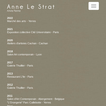
Toggle
navigation
2022
Marché des arts - Yerres
2021
Exposition collective Cité Universitaire - Paris
2020
Ateliers d'artistes Cachan - Cachan
2018
Salon Art contemporain - Lyon
2017
Galerie Thuillier - Paris
2013
Restaurant L'Ile - Paris
2012
Galerie Thuillier - Paris
2011
Salon d'Art Contemporain - Abergement - Belgique
"L'Orangerie" Parc Caillebotte - Yerres